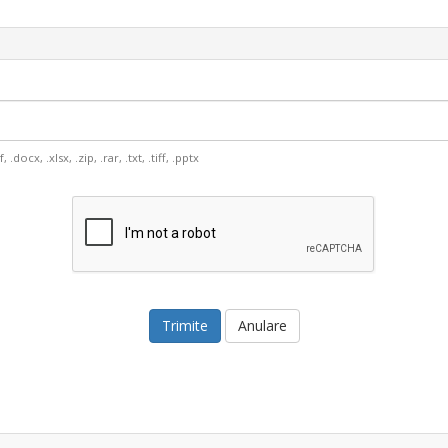
 .docx, .xlsx, .zip, .rar, .txt, .tiff, .pptx
Anulare