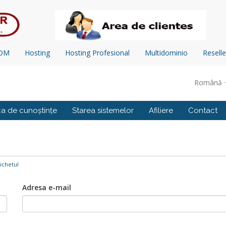
COM
Hosting
Hosting Profesional
Multidominio
Reselle
Română
ca de cunoștințe
Starea sistemelor
Afiliere
Contact
ichetul
Adresa e-mail