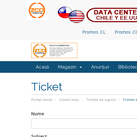
Promos .CL
Promos .
Acasă
Magazin
Anunțuri
Bibliote
Ticket
Portal clienți
Contul meu
Tichete de suport
Trimite t
Nume
Subiect