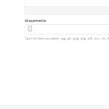
Atașamente
Tipuri de fișiere acceptate: .jpg, .gif, .jpeg, .png, .pdf, .doc, .xls, .tif,