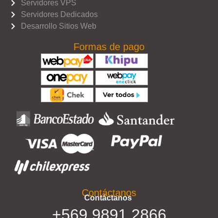
Servidores VPS
Servidores Dedicados
Desarrollo Sitios Web
Formas de pago
Contáctanos
Contáctanos
+569 9891 2866