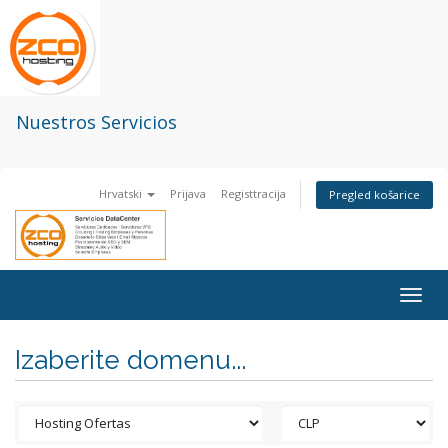
Nuestros Servicios
Hrvatski
Prijava
Registtracija
Pregled košarice
Togg
navig
Izaberite domenu...