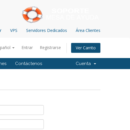
r
VPS
Servidores Dedicados
Área Clientes
spañol
Entrar
Registrarse
Ver Carrito
ones
Contáctenos
Cuenta