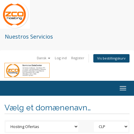
Nuestros Servicios
Dansk
Log ind
Register
Vis bestillingskurv
Togg
navig
Vælg et domænenavn…