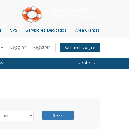
r
VPS
Servidores Dedicados
Área Clientes
n
Logg inn
Registrer
Se handlevogn »
ss
Konto
Sjekk