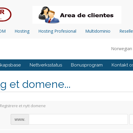
COM
Hosting
Hosting Profesional
Multidominio
Reselle
Norwegia
skapsbase
Nettverksstatus
Bonusprogram
Kontakt o
g et domene...
Registrere et nytt domene
www.