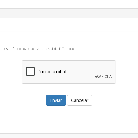
s, .tif, .docx, .xlsx, .zip, .rar, .txt, .tiff, .pptx
Cancelar