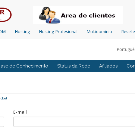
COM
Hosting
Hosting Profesional
Multidominio
Reselle
Portugu
Base de Conhecimento
Status da Rede
Afiliados
Con
icket
E-mail