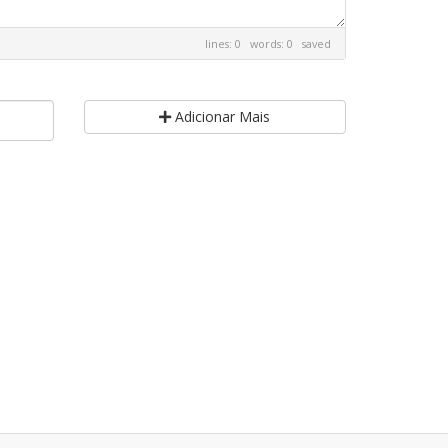
lines: 0 words: 0
saved
Adicionar Mais