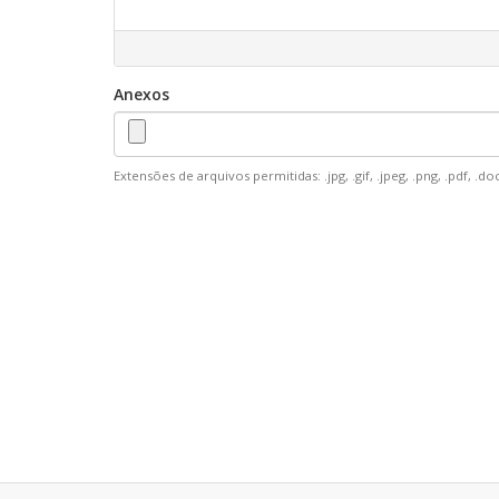
Anexos
Extensões de arquivos permitidas: .jpg, .gif, .jpeg, .png, .pdf, .doc, .xl