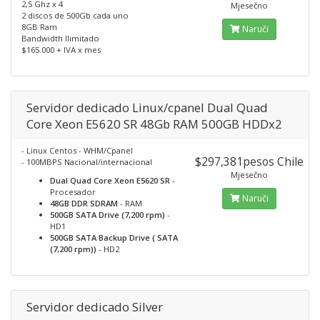
2,5 Ghz x 4
Mjesečno
2 discos de 500Gb cada uno
8GB Ram
Naruči
Bandwidth Ilimitado
$165.000 + IVA x mes
Servidor dedicado Linux/cpanel Dual Quad
Core Xeon E5620 SR 48Gb RAM 500GB HDDx2
- Linux Centos - WHM/Cpanel
$297,381pesos Chile
- 100MBPS Nacional/internacional
Mjesečno
Dual Quad Core Xeon E5620 SR
-
Procesador
Naruči
48GB DDR SDRAM
- RAM
500GB SATA Drive (7,200 rpm)
-
HD1
500GB SATA Backup Drive ( SATA
(7,200 rpm))
- HD2
Servidor dedicado Silver