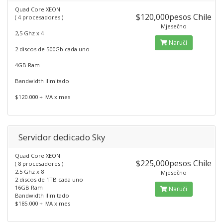
Quad Core XEON
$120,000pesos Chile
( 4 procesadores )
Mjesečno
2,5 Ghz x 4
Naruči
2 discos de 500Gb cada uno
4GB Ram
Bandwidth Ilimitado
$120.000 + IVA x mes
Servidor dedicado Sky
Quad Core XEON
$225,000pesos Chile
( 8 procesadores )
2,5 Ghz x 8
Mjesečno
2 discos de 1TB cada uno
16GB Ram
Naruči
Bandwidth Ilimitado
$185.000 + IVA x mes