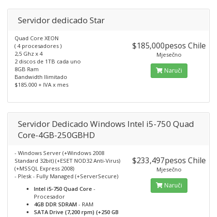
Servidor dedicado Star
Quad Core XEON
$185,000pesos Chile
( 4 procesadores )
2,5 Ghz x 4
Mjesečno
2 discos de 1TB cada uno
8GB Ram
Naruči
Bandwidth Ilimitado
$185.000 + IVA x mes
Servidor Dedicado Windows Intel i5-750 Quad
Core-4GB-250GBHD
- Windows Server (+Windows 2008
$233,497pesos Chile
Standard 32bit) (+ESET NOD32 Anti-Virus)
(+MSSQL Express 2008)
Mjesečno
- Plesk - Fully Managed (+ServerSecure)
Naruči
Intel i5-750 Quad Core
-
Procesador
4GB DDR SDRAM
- RAM
SATA Drive (7,200 rpm) (+250 GB