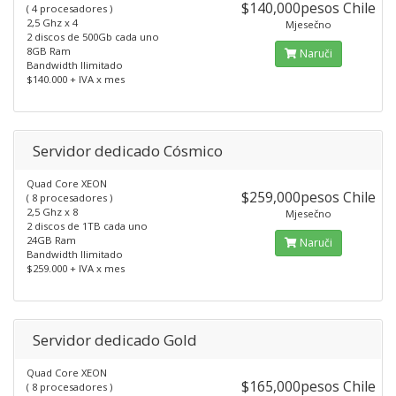
$140,000pesos Chile
( 4 procesadores )
2,5 Ghz x 4
Mjesečno
2 discos de 500Gb cada uno
8GB Ram
Naruči
Bandwidth Ilimitado
$140.000 + IVA x mes
Servidor dedicado Cósmico
Quad Core XEON
$259,000pesos Chile
( 8 procesadores )
2,5 Ghz x 8
Mjesečno
2 discos de 1TB cada uno
24GB Ram
Naruči
Bandwidth Ilimitado
$259.000 + IVA x mes
Servidor dedicado Gold
Quad Core XEON
$165,000pesos Chile
( 8 procesadores )