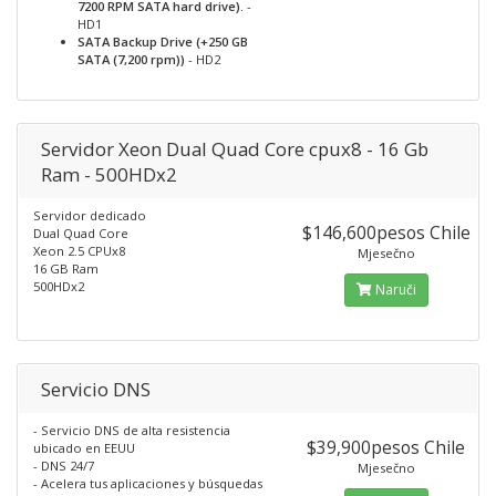
7200 RPM SATA hard drive).
-
HD1
SATA Backup Drive (+250 GB
SATA (7,200 rpm))
- HD2
Servidor Xeon Dual Quad Core cpux8 - 16 Gb
Ram - 500HDx2
Servidor dedicado
$146,600pesos Chile
Dual Quad Core
Xeon 2.5 CPUx8
Mjesečno
16 GB Ram
500HDx2
Naruči
Servicio DNS
- Servicio DNS de alta resistencia
$39,900pesos Chile
ubicado en EEUU
- DNS 24/7
Mjesečno
- Acelera tus aplicaciones y búsquedas