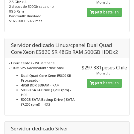
2,5 Ghz x 4
Monatlich
2 discos de 500Gb cada uno
8GB Ram
Jetzt bestellen
Bandwidth Ilimitado
$165.000 + IVA x mes
Servidor dedicado Linux/cpanel Dual Quad
Core Xeon E5620 SR 48Gb RAM 500GB HDDx2
- Linux Centos - WHM/Cpanel
$297,381pesos Chile
- 100MBPS Nacional/internacional
Monatlich
Dual Quad Core Xeon E5620 SR
-
Procesador
Jetzt bestellen
48GB DDR SDRAM
- RAM
500GB SATA Drive (7,200 rpm)
-
HD1
500GB SATA Backup Drive ( SATA
(7,200 rpm))
- HD2
Servidor dedicado Silver