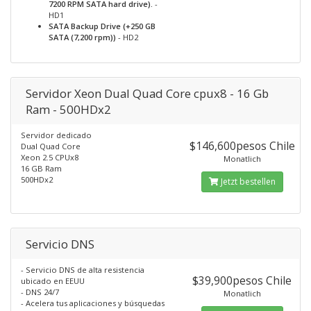
7200 RPM SATA hard drive).
-
HD1
SATA Backup Drive (+250 GB
SATA (7,200 rpm))
- HD2
Servidor Xeon Dual Quad Core cpux8 - 16 Gb
Ram - 500HDx2
Servidor dedicado
$146,600pesos Chile
Dual Quad Core
Xeon 2.5 CPUx8
Monatlich
16 GB Ram
500HDx2
Jetzt bestellen
Servicio DNS
- Servicio DNS de alta resistencia
$39,900pesos Chile
ubicado en EEUU
- DNS 24/7
Monatlich
- Acelera tus aplicaciones y búsquedas