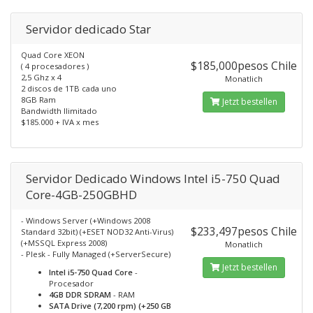
Servidor dedicado Star
Quad Core XEON
$185,000pesos Chile
( 4 procesadores )
2,5 Ghz x 4
Monatlich
2 discos de 1TB cada uno
8GB Ram
Jetzt bestellen
Bandwidth Ilimitado
$185.000 + IVA x mes
Servidor Dedicado Windows Intel i5-750 Quad
Core-4GB-250GBHD
- Windows Server (+Windows 2008
$233,497pesos Chile
Standard 32bit) (+ESET NOD32 Anti-Virus)
(+MSSQL Express 2008)
Monatlich
- Plesk - Fully Managed (+ServerSecure)
Jetzt bestellen
Intel i5-750 Quad Core
-
Procesador
4GB DDR SDRAM
- RAM
SATA Drive (7,200 rpm) (+250 GB