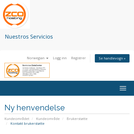
Nuestros Servicios
Norwegian
Logg inn
Registrer
Se handlevogn »
Togg
navig
Ny henvendelse
Kundeområdet
Kundeområde
Brukerstøtte
Kontakt brukerstøtte