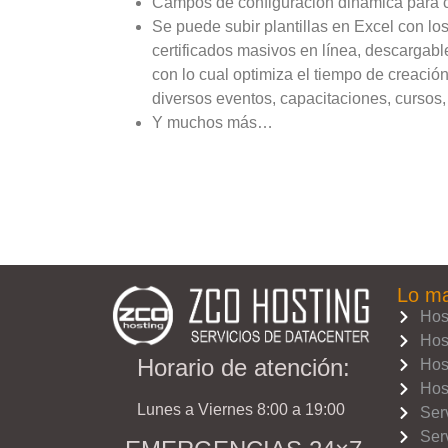
Campos de configuración dinámica para ce
Se puede subir plantillas en Excel con los
certificados masivos en línea, descargab
con lo cual optimiza el tiempo de creació
diversos eventos, capacitaciones, cursos,
Y muchos más…
Lo ma
Hos
Hos
Horario de atención:
Hos
Hos
Lunes a Viernes 8:00 a 19:00
Ser
Ser