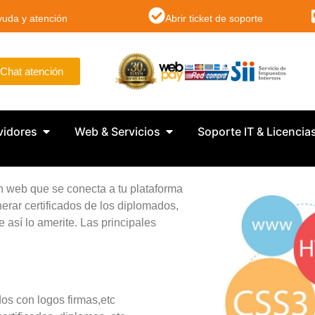
yuda y atención
Abrir ticket de soporte
Chat atención
vidores
Web & Servicios
Soporte IT & Licencia
ón web que se conecta a tu plataforma
erar certificados de los diplomados,
 así lo amerite. Las principales
dos con logos firmas,etc