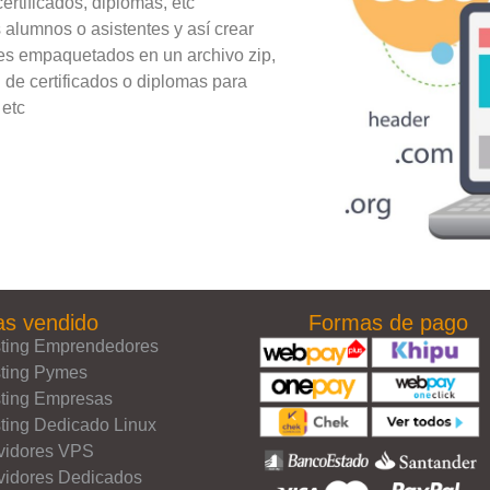
rtificados, diplomas, etc
 alumnos o asistentes y así crear
les empaquetados en un archivo zip,
n de certificados o diplomas para
 etc
s vendido
Formas de pago
ting Emprendedores
ting Pymes
ting Empresas
ting Dedicado Linux
vidores VPS
vidores Dedicados