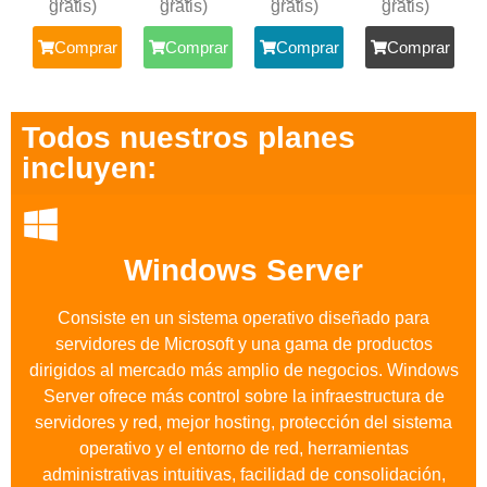
gratis)
gratis)
gratis)
gratis)
Comprar
Comprar
Comprar
Comprar
Todos nuestros planes
incluyen:
Windows Server
Consiste en un sistema operativo diseñado para
servidores de Microsoft y una gama de productos
dirigidos al mercado más amplio de negocios. Windows
Server ofrece más control sobre la infraestructura de
servidores y red, mejor hosting, protección del sistema
operativo y el entorno de red, herramientas
administrativas intuitivas, facilidad de consolidación,