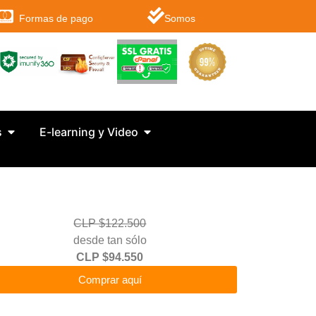
Formas de pago
Somos
s
E-learning y Video
CLP $122.500
desde tan sólo
CLP $94.550
Comprar aquí