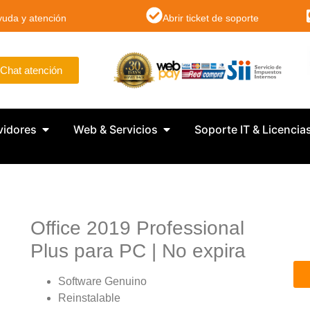
yuda y atención
Abrir ticket de soporte
Chat atención
vidores
Web & Servicios
Soporte IT & Licencia
Office 2019 Professional
Plus para PC | No expira
Software Genuino
Reinstalable